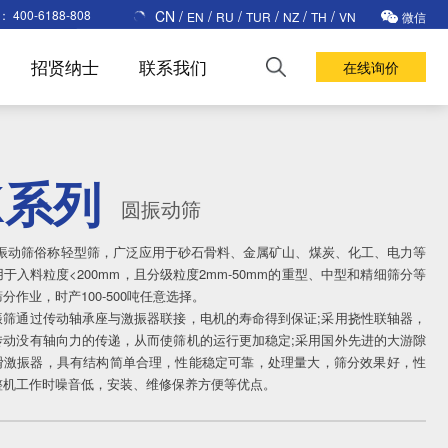
CN
/
/
/
/
/
/
线：
400-6188-808
EN
RU
TUR
NZ
TH
VN
微信
招贤纳士
联系我们
在线询价
K系列
圆振动筛
圆振动筛俗称轻型筛，广泛应用于砂石骨料、金属矿山、煤炭、化工、电力等
于入料粒度<200mm，且分级粒度2mm-50mm的重型、中型和精细筛分等
分作业，时产100-500吨任意选择。
振筛通过传动轴承座与激振器联接，电机的寿命得到保证;采用挠性联轴器，
传动没有轴向力的传递，从而使筛机的运行更加稳定;采用国外先进的大游隙
滑激振器，具有结构简单合理，性能稳定可靠，处理量大，筛分效果好，性
整机工作时噪音低，安装、维修保养方便等优点。