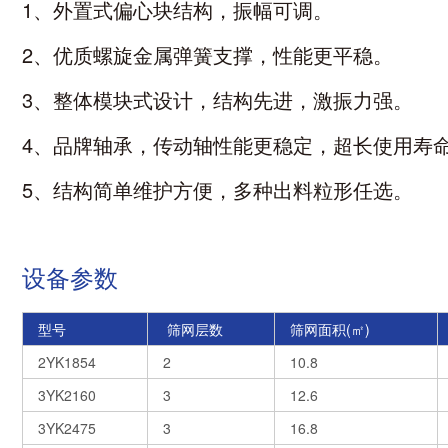
1、外置式偏心块结构，振幅可调
。
2、优质螺旋金属弹簧支撑，性能更平稳
。
3、整体模块式设计，结构先进，激振力强。
4、品牌轴承，传动轴性能更稳定，超长使用寿
5、结构简单维护方便，多种出料粒形任选
。
设备参数
型号
筛网层数
筛网面积(㎡)
2YK1854
2
10.8
3YK2160
3
12.6
3YK2475
3
16.8