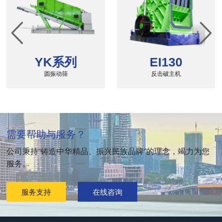


YK系列
EI130
圆振动筛
反击破主机
需要帮助与服务？
公司秉持“铸造中华精品、振兴民族品牌”的理念，竭力为您
服务。
服务支持
在线咨询